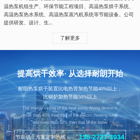
温热泵机组生产、环保节能工程项目、高温热泵烘干系统、
高温热泵热水系统、高温热泵蒸汽机系统等节能设备。公司
提供研发、设计、生...
了解更多
提高烘干效率· 从选择耐朗开始
耐朗热泵烘干装置比电热管加热节能40%以上，
比锅炉加热节能50%以上
The energy saving of the heat pump drying device is
more than 40% than that of the electric heating tube,
and more than 50% than that of the boiler
138-2727-3934
节能烘干方案定制热线：