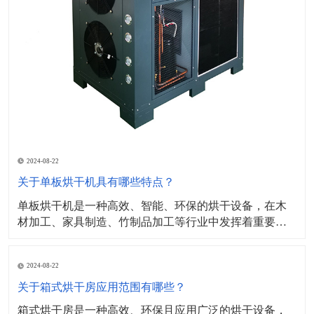
2024-08-22
关于单板烘干机具有哪些特点？
单板烘干机是一种高效、智能、环保的烘干设备，在木
材加工、家具制造、竹制品加工等行业中发挥着重要作
用。​其工作原理主要基于热传导和对流原理，设备内部
设有加热元件（如电加热管、蒸汽加热器等）通过加热
2024-08-22
产生热量，并将热量传递给单板，同时，设备内部的风
机或通风系统会产生气流，将单板表面的湿气带走，形
关于箱式烘干房应用范围有哪些？
成对流，加
箱式烘干房是一种高效、环保且应用广泛的烘干设备，