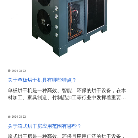
2024-08-22
关于单板烘干机具有哪些特点？
单板烘干机是一种高效、智能、环保的烘干设备，在木
材加工、家具制造、竹制品加工等行业中发挥着重要作
用。​其工作原理主要基于热传导和对流原理，设备内部
设有加热元件（如电加热管、蒸汽加热器等）通过加热
2024-08-22
产生热量，并将热量传递给单板，同时，设备内部的风
机或通风系统会产生气流，将单板表面的湿气带走，形
关于箱式烘干房应用范围有哪些？
成对流，加
箱式烘干房是一种高效、环保且应用广泛的烘干设备，