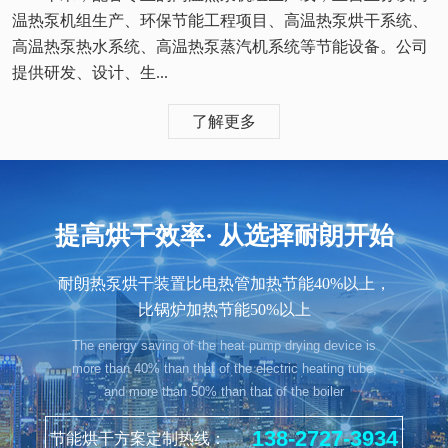
温热泵机组生产、环保节能工程项目、高温热泵烘干系统、
高温热泵热水系统、高温热泵蒸汽机系统等节能设备。公司
提供研发、设计、生...
了解更多
提高烘干效率· 从选择耐朗开始
耐朗热泵烘干装置比电热管加热节能40%以上，
比锅炉加热节能50%以上
The energy saving of the heat pump drying device is
more than 40% than that of the electric heating tube,
and more than 50% than that of the boiler
138-2727-3934
节能烘干方案定制热线：