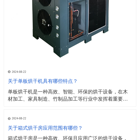
2024-08-22
关于单板烘干机具有哪些特点？
单板烘干机是一种高效、智能、环保的烘干设备，在木
材加工、家具制造、竹制品加工等行业中发挥着重要作
用。​其工作原理主要基于热传导和对流原理，设备内部
设有加热元件（如电加热管、蒸汽加热器等）通过加热
2024-08-22
产生热量，并将热量传递给单板，同时，设备内部的风
机或通风系统会产生气流，将单板表面的湿气带走，形
关于箱式烘干房应用范围有哪些？
成对流，加
箱式烘干房是一种高效、环保且应用广泛的烘干设备，