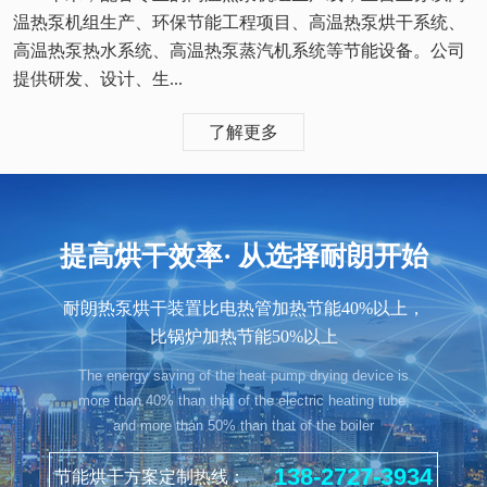
温热泵机组生产、环保节能工程项目、高温热泵烘干系统、
高温热泵热水系统、高温热泵蒸汽机系统等节能设备。公司
提供研发、设计、生...
了解更多
提高烘干效率· 从选择耐朗开始
耐朗热泵烘干装置比电热管加热节能40%以上，
比锅炉加热节能50%以上
The energy saving of the heat pump drying device is
more than 40% than that of the electric heating tube,
and more than 50% than that of the boiler
138-2727-3934
节能烘干方案定制热线：