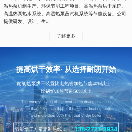
温热泵机组生产、环保节能工程项目、高温热泵烘干系统、
高温热泵热水系统、高温热泵蒸汽机系统等节能设备。公司
提供研发、设计、生...
了解更多
提高烘干效率· 从选择耐朗开始
耐朗热泵烘干装置比电热管加热节能40%以上，
比锅炉加热节能50%以上
The energy saving of the heat pump drying device is
more than 40% than that of the electric heating tube,
and more than 50% than that of the boiler
138-2727-3934
节能烘干方案定制热线：