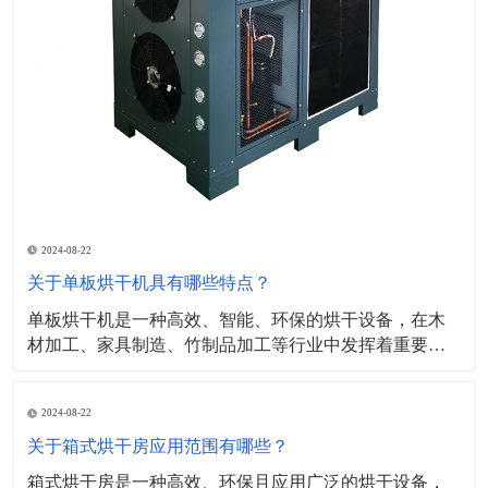
2024-08-22
关于单板烘干机具有哪些特点？
单板烘干机是一种高效、智能、环保的烘干设备，在木
材加工、家具制造、竹制品加工等行业中发挥着重要作
用。​其工作原理主要基于热传导和对流原理，设备内部
设有加热元件（如电加热管、蒸汽加热器等）通过加热
2024-08-22
产生热量，并将热量传递给单板，同时，设备内部的风
机或通风系统会产生气流，将单板表面的湿气带走，形
关于箱式烘干房应用范围有哪些？
成对流，加
箱式烘干房是一种高效、环保且应用广泛的烘干设备，